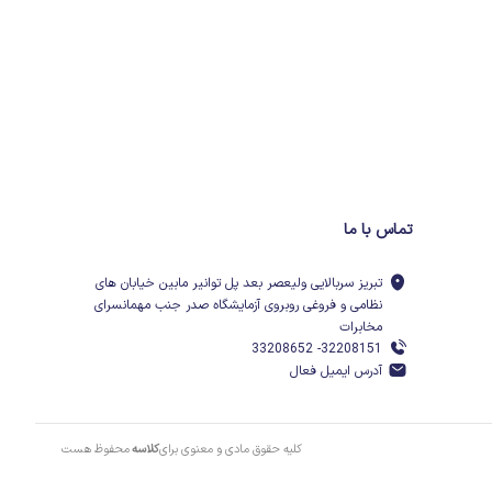
تماس با ما
تبریز سربالایی ولیعصر بعد پل توانیر مابین خیابان های
نظامی و فروغی روبروی آزمایشگاه صدر جنب مهمانسرای
مخابرات
32208151- 33208652
آدرس ایمیل فعال
کلیه حقوق مادی و معنوی برای
کلاسه
محفوظ هست